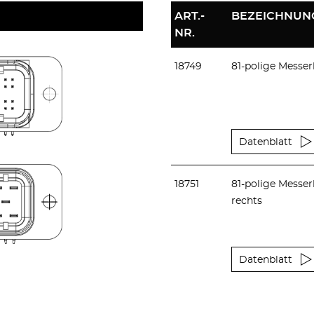
ART.-
BEZEICHNUN
NR.
18749
81-polige Messerl
Datenblatt
18751
81-polige Messer
rechts
Datenblatt