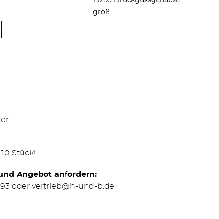
19293 Druckgussgehäuse
groß
er
10 Stück!
 und Angebot anfordern:
 93
oder
vertrieb@h-und-b.de