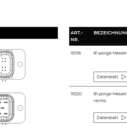
ART.-
BEZEICHNUN
NR.
19318
81-polige Messerl
Datenblatt
19320
81-polige Messer
rechts
Datenblatt