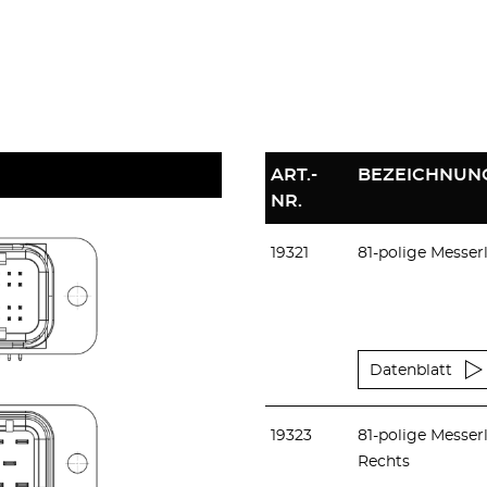
ART.-
BEZEICHNUN
NR.
19321
81-polige Messerl
Datenblatt
19323
81-polige Messerl
Rechts