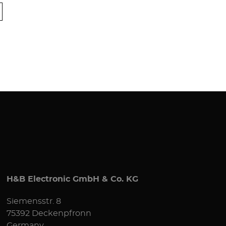
H&B Electronic GmbH & Co. KG
Siemensstr. 8
75392 Deckenpfronn
Germany